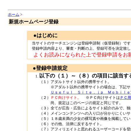
ホーム
>
新規ホームページ登録
●はじめに
当サイトのサーチエンジンは登録申請制（仮登録制）です
登録申請内容より、審査・判断の上、登録可否を決定致し
よくお読みになられた上で登録申請をお
●登録申請規定
以下の（１）～（８）の項目に該当す
（１）アダルトサイト以外の携帯サイト。
※アダルト以外の携帯サイトの場合は、下記サイ
Ｕｓｅｆｕｌ Ｓｉｔｅ．ｊｐ Ｍｏｂｉｌｅ”http://www
（２）
ＰＣ向けサイト。
※ＰＣ向けサイトは
ＰＣ
尚、規定はこのページの規定と同じです。
（３）全てが広告・広告によるサイト紹介のみで、独
（４）メインコンテンツへの入り口が分かりにくいサ
（５）１８歳未満の少女の裸写真や画像を掲載してい
（６）その他、法律に反するサイト。
（７）アフィリエイトと思われるユーザーコードを登