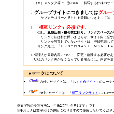
（８）メタタグ等で、別のURLに転送する仕様のサイ
グループサイトにつきましては
グルー
サブカテゴリーと見られる登録につきましては、登
「相互リンク」必須です。
但し、風俗店舗・風俗業に限り、リンクスペースが
リンク方法は特に問いませんが、サイト内に必ず
リンクを設置していないサイトは、登録申請して
リンク先は、「ＥＲＯエロＮＡＶＩ Ｍｏｂｉｌｅ」”http://
管理人が登録内容について、変更・削除する必要があ
URLのリンク先がなくなっている場合には、内容を
●マークについて
の付いたサイトは、「
おすすめサイト
」のコーナ
の付いたサイトは、「
相互リンクサイト
」のコー
※文字数の換算方法は「半角
2
文字=全角
1
文字」です
※半角カナは文字化けの原因になりますので使用しないでくださ