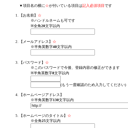
▼項目名の横に
☆
が付いている項目は
記入必須項目
です
【お名前】
☆
※ハンドルネームも可です
※全角
20
文字以内
【メールアドレス】
☆
※半角英数字
40
文字以内
【パスワード】
☆
※このパスワードで今後、登録内容の修正ができます
※半角英数字
8
文字以内
(もう一度確認のため入力してください)
【ホームページアドレス】
※半角英数字
130
文字以内
【ホームページのタイトル】
☆
※全角
25
文字以内